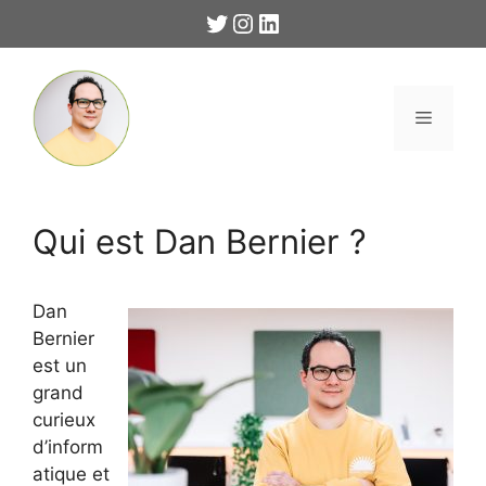
Aller
Twitter
Instagram
LinkedIn
au
contenu
Menu
Qui est Dan Bernier ?
Dan
Bernier
est un
grand
curieux
d’inform
atique et