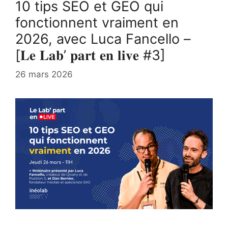
10 tips SEO et GEO qui
fonctionnent vraiment en
2026, avec Luca Fancello –
[𝐋𝐞 𝐋𝐚𝐛’ 𝐩𝐚𝐫𝐭 𝐞𝐧 𝐥𝐢𝐯𝐞 #3]
26 mars 2026