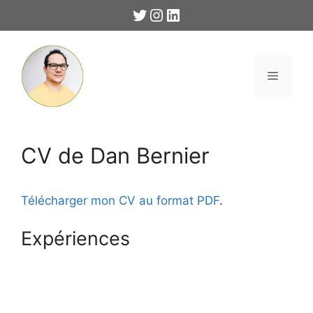
Aller
Twitter
Instagram
LinkedIn
au
contenu
Menu
CV de Dan Bernier
Télécharger mon CV au format PDF
.
Expériences