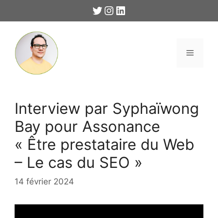
Aller
Twitter
Instagram
LinkedIn
au
contenu
Menu
Interview par Syphaïwong
Bay pour Assonance
« Être prestataire du Web
– Le cas du SEO »
14 février 2024