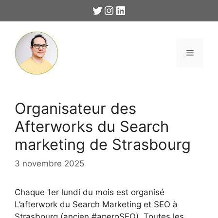
Aller
Twitter
Instagram
LinkedIn
au
contenu
Menu
Organisateur des
Afterworks du Search
marketing de Strasbourg
3 novembre 2025
Chaque 1er lundi du mois est organisé
L’afterwork du Search Marketing et SEO à
Strasbourg (ancien #aperoSEO). Toutes les