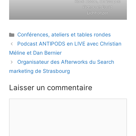
René Coton, Christophe
Pichou et David
Eichholtzer
Catégories
Conférences, ateliers et tables rondes
Podcast ANTIPODS en LIVE avec Christian
Méline et Dan Bernier
Organisateur des Afterworks du Search
marketing de Strasbourg
Laisser un commentaire
Commentaire