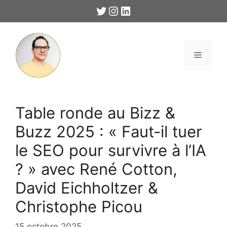
Aller
Twitter
Instagram
LinkedIn
au
contenu
Menu
Table ronde au Bizz &
Buzz 2025 : « Faut-il tuer
le SEO pour survivre à l’IA
? » avec René Cotton,
David Eichholtzer &
Christophe Picou
15 octobre 2025