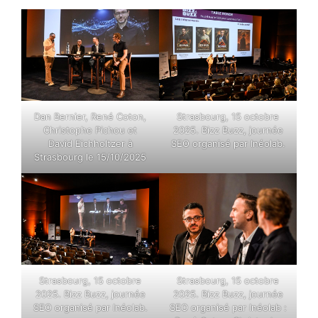
Dan Bernier, René Coton,
Strasbourg, 15 octobre
Christophe Pichou et
2025. Bizz Buzz, journée
David Eichholtzer à
SEO organisé par Inéolab.
Strasbourg le 15/10/2025
Strasbourg, 15 octobre
Strasbourg, 15 octobre
2025. Bizz Buzz, journée
2025. Bizz Buzz, journée
SEO organisé par Inéolab.
SEO organisé par Inéolab :